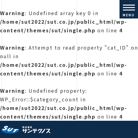
Warning
: Undefined array key 0 in
MENU
/home/sut2022/sut.co.jp/public_html/wp-
content/themes/sut/single.php
on line
4
Warning
: Attempt to read property "cat_ID" on
null in
/home/sut2022/sut.co.jp/public_html/wp-
content/themes/sut/single.php
on line
4
Warning
: Undefined property:
WP_Error::$category_count in
/home/sut2022/sut.co.jp/public_html/wp-
content/themes/sut/single.php
on line
4
株式会社サンテクノス |コンクリ