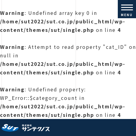
Warning
: Undefined array key 0 in
MENU
/home/sut2022/sut.co.jp/public_html/wp-
content/themes/sut/single.php
on line
4
Warning
: Attempt to read property "cat_ID" on
null in
/home/sut2022/sut.co.jp/public_html/wp-
content/themes/sut/single.php
on line
4
Warning
: Undefined property:
WP_Error::$category_count in
/home/sut2022/sut.co.jp/public_html/wp-
content/themes/sut/single.php
on line
4
株式会社サンテクノス |コンクリ