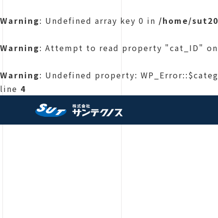
Warning
: Undefined array key 0 in
/home/sut20
Warning
: Attempt to read property "cat_ID" on
Warning
: Undefined property: WP_Error::$cate
line
4
株式会社サンテクノス 