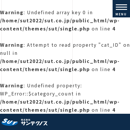
Warning
: Undefined array key 0 in
MENU
/home/sut2022/sut.co.jp/public_html/wp-
content/themes/sut/single.php
on line
4
Warning
: Attempt to read property "cat_ID" on
null in
/home/sut2022/sut.co.jp/public_html/wp-
content/themes/sut/single.php
on line
4
Warning
: Undefined property:
WP_Error::$category_count in
/home/sut2022/sut.co.jp/public_html/wp-
content/themes/sut/single.php
on line
4
株式会社サンテクノス |コンクリ