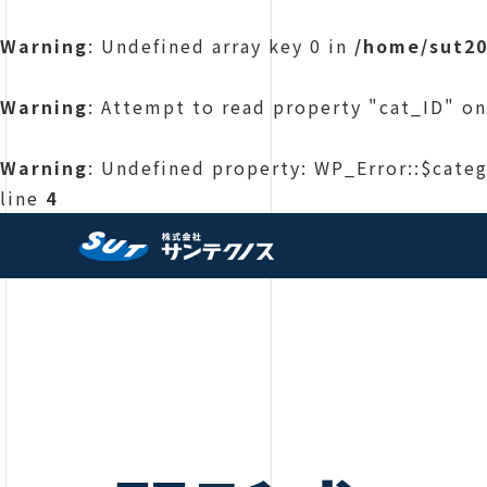
Warning
: Undefined array key 0 in
/home/sut20
Warning
: Attempt to read property "cat_ID" on
Warning
: Undefined property: WP_Error::$cate
line
4
株式会社サンテクノス 