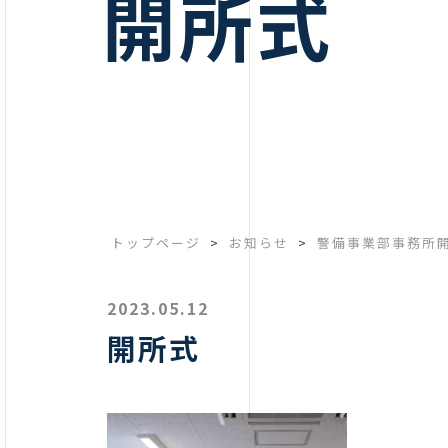
開所式
トップページ
>
お知らせ
>
警備事業部事務所
2023.05.12
開所式