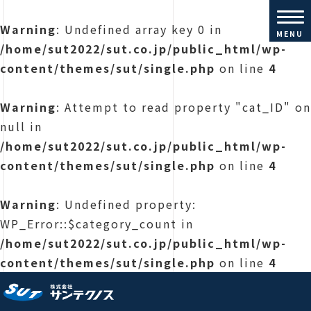
Warning
: Undefined array key 0 in
MENU
/home/sut2022/sut.co.jp/public_html/wp-
content/themes/sut/single.php
on line
4
Warning
: Attempt to read property "cat_ID" on
null in
/home/sut2022/sut.co.jp/public_html/wp-
content/themes/sut/single.php
on line
4
Warning
: Undefined property:
WP_Error::$category_count in
/home/sut2022/sut.co.jp/public_html/wp-
content/themes/sut/single.php
on line
4
株式会社サンテクノス |コンクリ