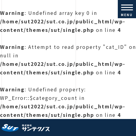
Warning
: Undefined array key 0 in
MENU
/home/sut2022/sut.co.jp/public_html/wp-
content/themes/sut/single.php
on line
4
Warning
: Attempt to read property "cat_ID" on
null in
/home/sut2022/sut.co.jp/public_html/wp-
content/themes/sut/single.php
on line
4
Warning
: Undefined property:
WP_Error::$category_count in
/home/sut2022/sut.co.jp/public_html/wp-
content/themes/sut/single.php
on line
4
株式会社サンテクノス |コンクリ