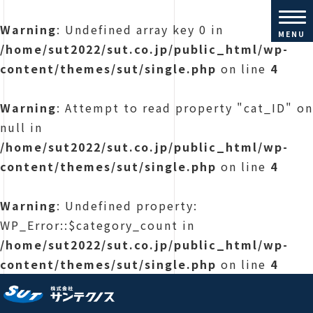
Warning
: Undefined array key 0 in
MENU
/home/sut2022/sut.co.jp/public_html/wp-
content/themes/sut/single.php
on line
4
Warning
: Attempt to read property "cat_ID" on
null in
/home/sut2022/sut.co.jp/public_html/wp-
content/themes/sut/single.php
on line
4
Warning
: Undefined property:
WP_Error::$category_count in
/home/sut2022/sut.co.jp/public_html/wp-
content/themes/sut/single.php
on line
4
株式会社サンテクノス |コンクリ