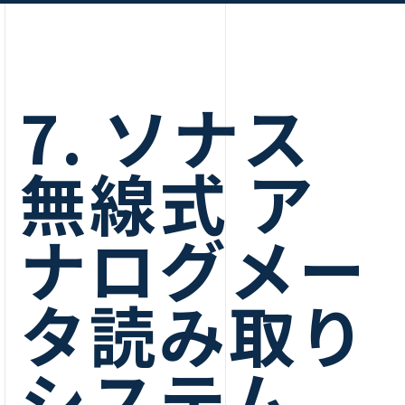
7. ソナス
無線式 ア
ナログメー
タ読み取り
システム