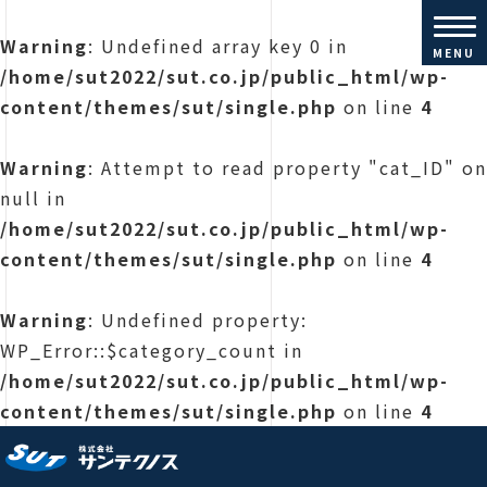
Warning
: Undefined array key 0 in
MENU
/home/sut2022/sut.co.jp/public_html/wp-
content/themes/sut/single.php
on line
4
Warning
: Attempt to read property "cat_ID" on
null in
/home/sut2022/sut.co.jp/public_html/wp-
content/themes/sut/single.php
on line
4
Warning
: Undefined property:
WP_Error::$category_count in
/home/sut2022/sut.co.jp/public_html/wp-
content/themes/sut/single.php
on line
4
株式会社サンテクノス |コンクリ